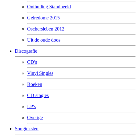
Onthulling Standbeeld
Gelredome 2015
Oschersleben 2012
Uit de oude doos
Discografie
CD's
Vinyl Singles
Boeken
CD singles
LP's
Overige
Songteksten