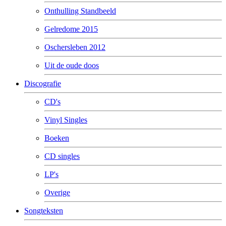
Onthulling Standbeeld
Gelredome 2015
Oschersleben 2012
Uit de oude doos
Discografie
CD's
Vinyl Singles
Boeken
CD singles
LP's
Overige
Songteksten