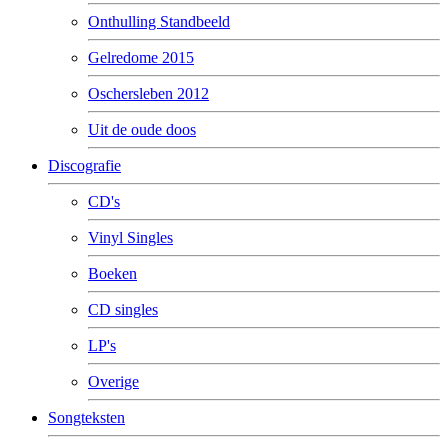
Onthulling Standbeeld
Gelredome 2015
Oschersleben 2012
Uit de oude doos
Discografie
CD's
Vinyl Singles
Boeken
CD singles
LP's
Overige
Songteksten