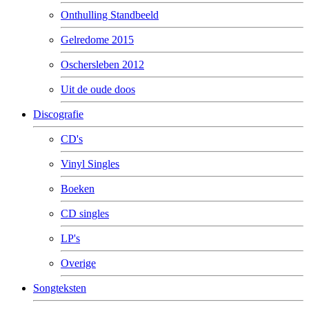
Onthulling Standbeeld
Gelredome 2015
Oschersleben 2012
Uit de oude doos
Discografie
CD's
Vinyl Singles
Boeken
CD singles
LP's
Overige
Songteksten