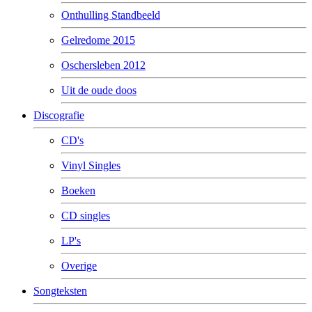
Onthulling Standbeeld
Gelredome 2015
Oschersleben 2012
Uit de oude doos
Discografie
CD's
Vinyl Singles
Boeken
CD singles
LP's
Overige
Songteksten