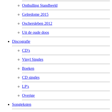
Onthulling Standbeeld
Gelredome 2015
Oschersleben 2012
Uit de oude doos
Discografie
CD's
Vinyl Singles
Boeken
CD singles
LP's
Overige
Songteksten