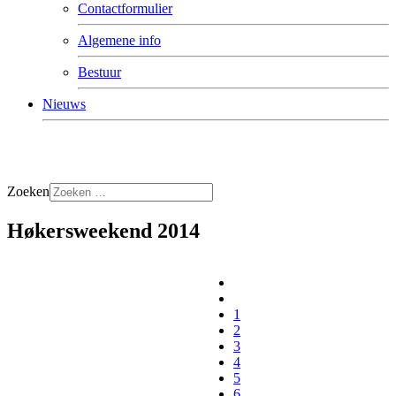
Contactformulier
Algemene info
Bestuur
Nieuws
Zoeken
Høkersweekend 2014
1
2
3
4
5
6