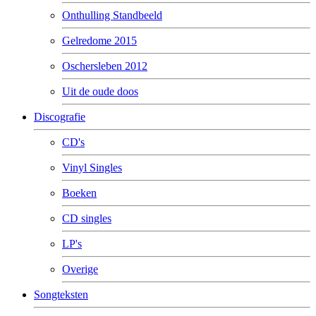
Onthulling Standbeeld
Gelredome 2015
Oschersleben 2012
Uit de oude doos
Discografie
CD's
Vinyl Singles
Boeken
CD singles
LP's
Overige
Songteksten