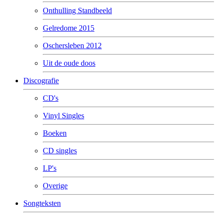
Onthulling Standbeeld
Gelredome 2015
Oschersleben 2012
Uit de oude doos
Discografie
CD's
Vinyl Singles
Boeken
CD singles
LP's
Overige
Songteksten