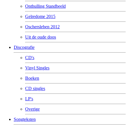
Onthulling Standbeeld
Gelredome 2015
Oschersleben 2012
Uit de oude doos
Discografie
CD's
Vinyl Singles
Boeken
CD singles
LP's
Overige
Songteksten