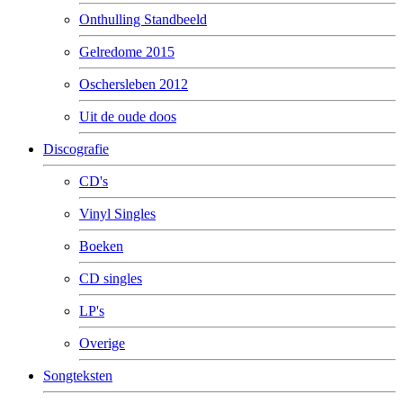
Onthulling Standbeeld
Gelredome 2015
Oschersleben 2012
Uit de oude doos
Discografie
CD's
Vinyl Singles
Boeken
CD singles
LP's
Overige
Songteksten