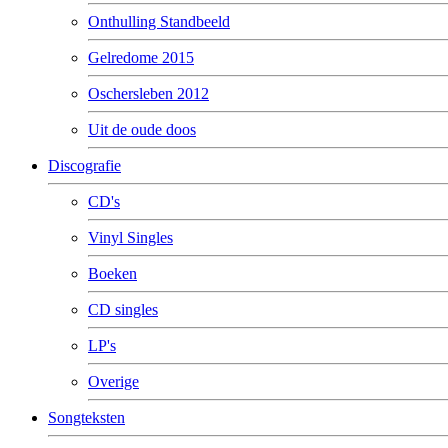
Onthulling Standbeeld
Gelredome 2015
Oschersleben 2012
Uit de oude doos
Discografie
CD's
Vinyl Singles
Boeken
CD singles
LP's
Overige
Songteksten