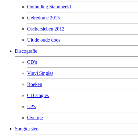
Onthulling Standbeeld
Gelredome 2015
Oschersleben 2012
Uit de oude doos
Discografie
CD's
Vinyl Singles
Boeken
CD singles
LP's
Overige
Songteksten