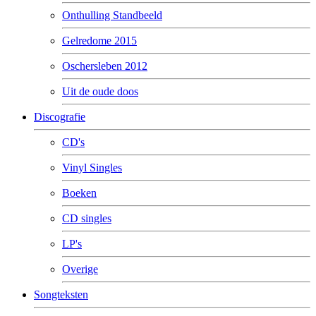
Onthulling Standbeeld
Gelredome 2015
Oschersleben 2012
Uit de oude doos
Discografie
CD's
Vinyl Singles
Boeken
CD singles
LP's
Overige
Songteksten