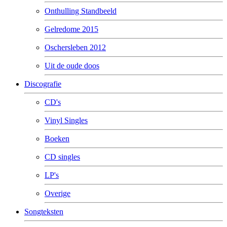
Onthulling Standbeeld
Gelredome 2015
Oschersleben 2012
Uit de oude doos
Discografie
CD's
Vinyl Singles
Boeken
CD singles
LP's
Overige
Songteksten