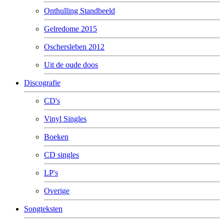
Onthulling Standbeeld
Gelredome 2015
Oschersleben 2012
Uit de oude doos
Discografie
CD's
Vinyl Singles
Boeken
CD singles
LP's
Overige
Songteksten