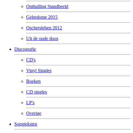
Onthulling Standbeeld
Gelredome 2015
Oschersleben 2012
Uit de oude doos
Discografie
CD's
Vinyl Singles
Boeken
CD singles
LP's
Overige
Songteksten