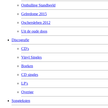
Onthulling Standbeeld
Gelredome 2015
Oschersleben 2012
Uit de oude doos
Discografie
CD's
Vinyl Singles
Boeken
CD singles
LP's
Overige
Songteksten