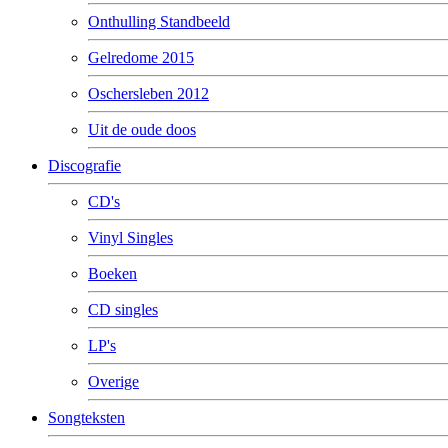
Onthulling Standbeeld
Gelredome 2015
Oschersleben 2012
Uit de oude doos
Discografie
CD's
Vinyl Singles
Boeken
CD singles
LP's
Overige
Songteksten