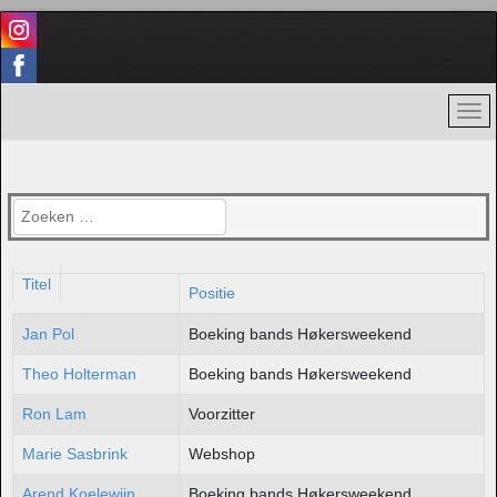
Zoeken
Titel
Positie
Contactpersonen,
Jan Pol
Boeking bands Høkersweekend
Theo Holterman
Boeking bands Høkersweekend
Ron Lam
Voorzitter
Marie Sasbrink
Webshop
Arend Koelewijn
Boeking bands Høkersweekend