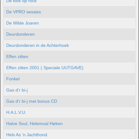
De klok op rock
De VPRO sessies
De Wilde Joaren
Deurdonderen
Deurdonderen in de Achterhoek
Effen zitten
Effen zitten 2001 ( Speciale UUTGAVE)
Fonkel
Gas d'r bi-j
Gas d'r bi-j met bonus CD
H.A.L.V.U.
Halve Soul, Helemoal Høken
Hels As 'n Jachthond.