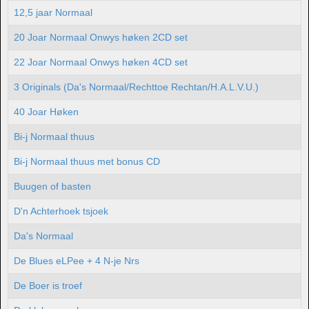
12,5 jaar Normaal
20 Joar Normaal Onwys høken 2CD set
22 Joar Normaal Onwys høken 4CD set
3 Originals (Da's Normaal/Rechttoe Rechtan/H.A.L.V.U.)
40 Joar Høken
Bi-j Normaal thuus
Bi-j Normaal thuus met bonus CD
Buugen of basten
D'n Achterhoek tsjoek
Da's Normaal
De Blues eLPee + 4 N-je Nrs
De Boer is troef