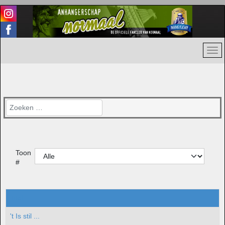
Zoeken
Toon
#
Titel
't Is stil ...