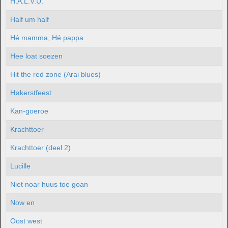
H.A.L.V.U.
Half um half
Hé mamma, Hé pappa
Hee loat soezen
Hit the red zone (Arai blues)
Høkerstfeest
Kan-goeroe
Krachttoer
Krachttoer (deel 2)
Lucille
Niet noar huus toe goan
Now en
Oost west