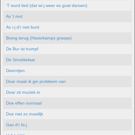
'T wurd tied (dat wi-j weer es goat dansen)
As 't mot
As i-j d'r niet bunt
Breng terug (Haverkamps greepe)
De Bur ist trumpf
De Smokkelaar
Deerntjen
Doar maak ik gin probleem van
Doar zit muziek in
Doe effen normaal
Doe niet zo moeilijk
Gas d'r bi-j