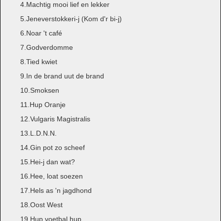
4.Machtig mooi lief en lekker
5.Jeneverstokkeri-j (Kom d'r bi-j)
6.Noar 't café
7.Godverdomme
8.Tied kwiet
9.In de brand uut de brand
10.Smoksen
11.Hup Oranje
12.Vulgaris Magistralis
13.L.D.N.N.
14.Gin pot zo scheef
15.Hei-j dan wat?
16.Hee, loat soezen
17.Hels as 'n jagdhond
18.Oost West
19.Hup voetbal hup