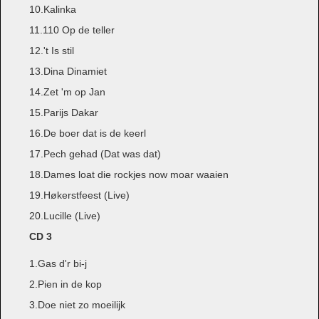
10.Kalinka
11.110 Op de teller
12.'t Is stil
13.Dina Dinamiet
14.Zet 'm op Jan
15.Parijs Dakar
16.De boer dat is de keerl
17.Pech gehad (Dat was dat)
18.Dames loat die rockjes now moar waaien
19.Høkerstfeest (Live)
20.Lucille (Live)
CD 3
1.Gas d'r bi-j
2.Pien in de kop
3.Doe niet zo moeilijk