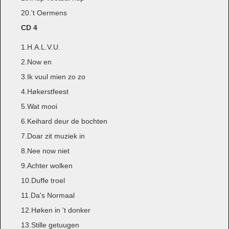
20.'t Oermens
CD 4
1.H.A.L.V.U.
2.Now en
3.Ik vuul mien zo zo
4.Høkerstfeest
5.Wat mooi
6.Keihard deur de bochten
7.Doar zit muziek in
8.Nee now niet
9.Achter wolken
10.Duffe troel
11.Da's Normaal
12.Høken in 't donker
13.Stille getuugen