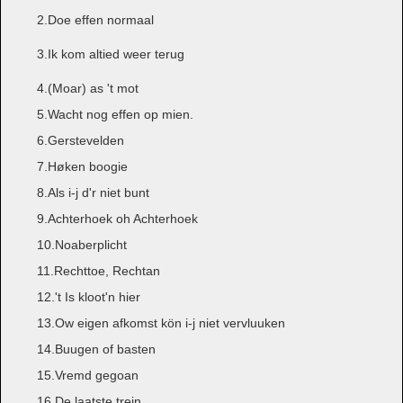
2.Doe effen normaal
3.Ik kom altied weer terug
4.(Moar) as 't mot
5.Wacht nog effen op mien.
6.Gerstevelden
7.Høken boogie
8.Als i-j d'r niet bunt
9.Achterhoek oh Achterhoek
10.Noaberplicht
11.Rechttoe, Rechtan
12.'t Is kloot'n hier
13.Ow eigen afkomst kön i-j niet vervluuken
14.Buugen of basten
15.Vremd gegoan
16.De laatste trein