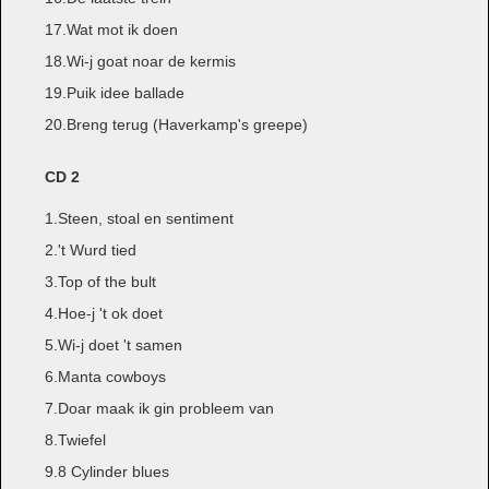
17.Wat mot ik doen
18.Wi-j goat noar de kermis
19.Puik idee ballade
20.Breng terug (Haverkamp's greepe)
CD 2
1.Steen, stoal en sentiment
2.'t Wurd tied
3.Top of the bult
4.Hoe-j 't ok doet
5.Wi-j doet 't samen
6.Manta cowboys
7.Doar maak ik gin probleem van
8.Twiefel
9.8 Cylinder blues