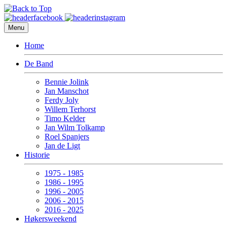
Menu
Home
De Band
Bennie Jolink
Jan Manschot
Ferdy Joly
Willem Terhorst
Timo Kelder
Jan Wilm Tolkamp
Roel Spanjers
Jan de Ligt
Historie
1975 - 1985
1986 - 1995
1996 - 2005
2006 - 2015
2016 - 2025
Høkersweekend