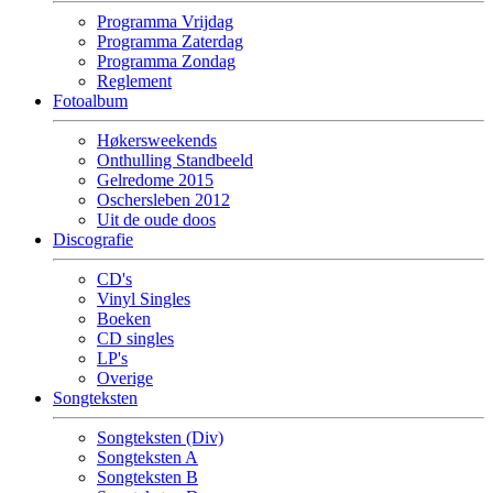
Programma Vrijdag
Programma Zaterdag
Programma Zondag
Reglement
Fotoalbum
Høkersweekends
Onthulling Standbeeld
Gelredome 2015
Oschersleben 2012
Uit de oude doos
Discografie
CD's
Vinyl Singles
Boeken
CD singles
LP's
Overige
Songteksten
Songteksten (Div)
Songteksten A
Songteksten B