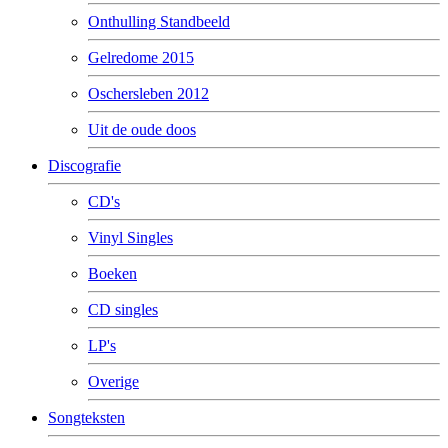
Onthulling Standbeeld
Gelredome 2015
Oschersleben 2012
Uit de oude doos
Discografie
CD's
Vinyl Singles
Boeken
CD singles
LP's
Overige
Songteksten