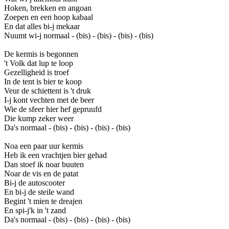
Hoken, brekken en angoan
Zoepen en een hoop kabaal
En dat alles bi-j mekaar
Nuumt wi-j normaal - (bis) - (bis) - (bis) - (bis)
De kermis is begonnen
't Volk dat lup te loop
Gezelligheid is troef
In de tent is bier te koop
Veur de schiettent is 't druk
I-j kont vechten met de beer
Wie de sfeer hier hef gepruufd
Die kump zeker weer
Da's normaal - (bis) - (bis) - (bis) - (bis)
Noa een paar uur kermis
Heb ik een vrachtjen bier gehad
Dan stoef ik noar buuten
Noar de vis en de patat
Bi-j de autoscooter
En bi-j de steile wand
Begint 't mien te dreajen
En spi-j'k in 't zand
Da's normaal - (bis) - (bis) - (bis) - (bis)