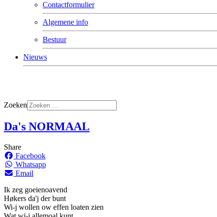
Contactformulier
Algemene info
Bestuur
Nieuws
Zoeken
Da's NORMAAL
Share
Facebook
Whatsapp
Email
Ik zeg goeienoavend
Høkers da'j der bunt
Wi-j wollen ow effen loaten zien
Wat wi-j allemoal kunt