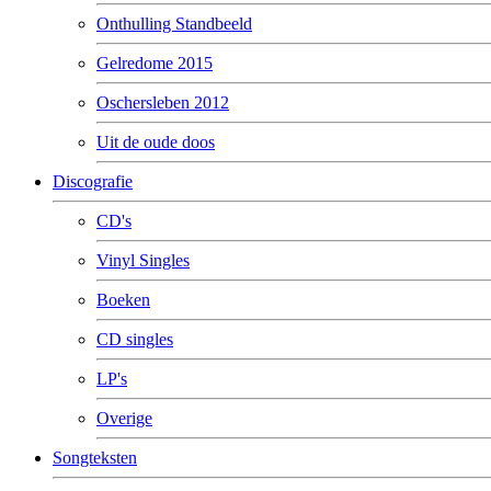
Onthulling Standbeeld
Gelredome 2015
Oschersleben 2012
Uit de oude doos
Discografie
CD's
Vinyl Singles
Boeken
CD singles
LP's
Overige
Songteksten