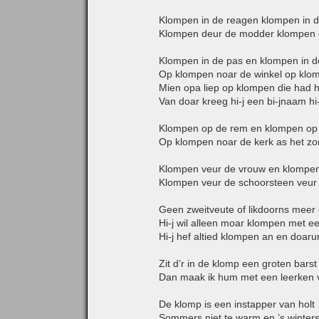
Klompen in de reagen klompen in 
Klompen deur de modder klompen d
Klompen in de pas en klompen in 
Op klompen noar de winkel op klom
Mien opa liep op klompen die had hi
Van doar kreeg hi-j een bi-jnaam h
Klompen op de rem en klompen op 
Op klompen noar de kerk as het z
Klompen veur de vrouw en klompen
Klompen veur de schoorsteen veur 
Geen zweitveute of likdoorns meer
Hi-j wil alleen moar klompen met 
Hi-j hef altied klompen an en doar
Zit d’r in de klomp een groten barst
Dan maak ik hum met een leerken 
De klomp is een instapper van holt
Sommers niet te warm en ’s winters 