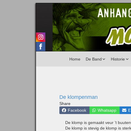
Home
De Band
Historie
De klompenman
Share
Facebook
Whatsapp
E
De klomp is gemaakt veur ’t buute
De klomp is stevig de klomp is ster