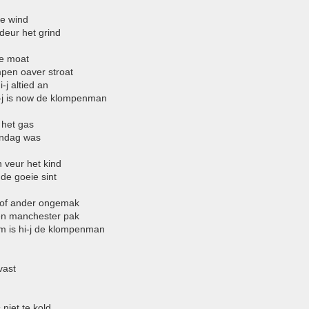
de wind
eur het grind
de moat
pen oaver stroat
-j altied an
i-j is now de klompenman
het gas
ondag was
 veur het kind
de goeie sint
 of ander ongemak
een manchester pak
um is hi-j de klompenman
vast
niet te kold