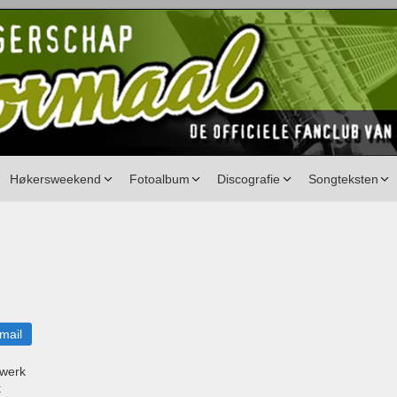
Høkersweekend
Fotoalbum
Discografie
Songteksten
mail
nwerk
k