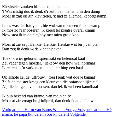
Kievitseier zuuken bi-j ons op de kamp
't Was mistig dus ik denk d'r zut mien niemand in den damp
Moar ik zag ok gin kievitseier, 'k had ze allemoal kapotgestamp
Laats was der fotograaf, hie wol van mien een foto as vamp
Ik mos zo raar poseren, ik kreeg ter plaatse overal kramp
Now stoa ik in de playboy met mien grote kop
Moar at zie zegt Henkie, Henkie, Henkie wat bu-j van plan
Dan zeg ik denk i-j da'k dat niet kan
Toek ik wier geboren, spiernaakt en helemoal kaal
Zei vader tegen moeder, "liekt ow den now wel normaal"
Ik rearen as 'n varken en in de luier hing een baal
Op schole zei de juffrouw, "foei Henk wat doe je banaal"
Zelfs de meister kreeg een kleur van die onfatsoenlijke taal
A-j die leu geleuven mossen, dan lek ik wel een kannibaal
Ik bun bekend van krante, van radio en tv
Moar at zie vroagt bu-j fullprof, dan denk ik an de b.t.w.
Vorig artikel: Harm van Bargs Willem
Vorige
Volgende artikel: Hé
mama, hé papa (kinderen voor kinderen)
Volgende