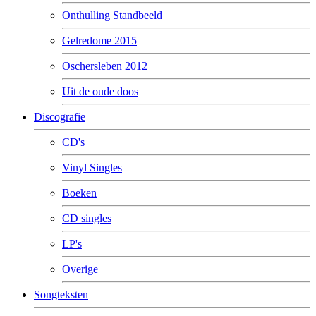
Onthulling Standbeeld
Gelredome 2015
Oschersleben 2012
Uit de oude doos
Discografie
CD's
Vinyl Singles
Boeken
CD singles
LP's
Overige
Songteksten