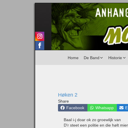
Home
De Band
Historie
Høken 2
Share
Facebook
Whatsapp
E
Baal i-j doar ok zo groewlijk van
D'r steet een politie en die hølt mie