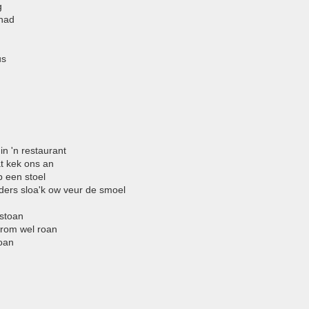
g
ehad
us
in 'n restaurant
at kek ons an
p een stoel
ders sloa'k ow veur de smoel
rstoan
oarom wel roan
oan