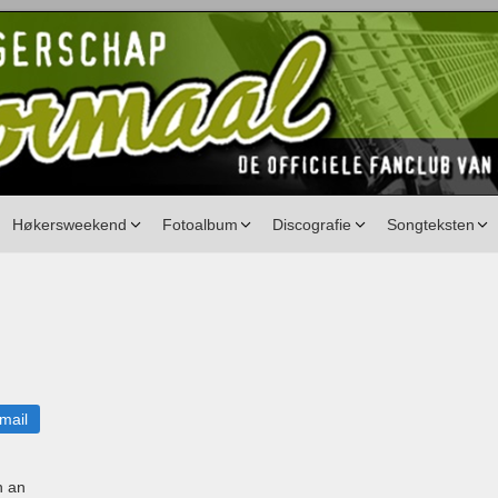
Høkersweekend
Fotoalbum
Discografie
Songteksten
mail
n an