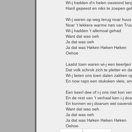
Wi-j hadden d'n helen oaveond lan
Hard gepeest en niks te zoepen g
Wi-j waren op weg terug noar huus
Noar 't lekkere warme nøs van Tru
Wi-j hadden 't allemoal gehad
Want dat was oeh
Ja dat was oeh
Ja dat was Høken Høken Høken
Oehoe
Laatst toen waren wi-j een keertjen 
Dat volk schrok zich te pletter en d
Wi-j lieten ons toen dalen zakken o
En now raps een stuksken vleis, an
Een keerl dee of i-j ons niet kon ve
En de rest van 't verhaal køn i-j d
En kunnen wi-j doarum wel oaversl
Want dat was oeh
Ja dat was oeh
Ja dat was Høken Høken Høken
Oehoe