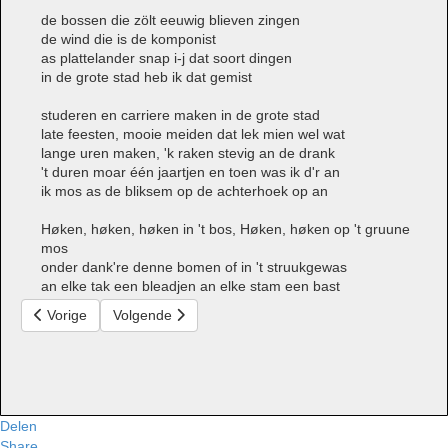
de bossen die zölt eeuwig blieven zingen
de wind die is de komponist
as plattelander snap i-j dat soort dingen
in de grote stad heb ik dat gemist
studeren en carriere maken in de grote stad
late feesten, mooie meiden dat lek mien wel wat
lange uren maken, 'k raken stevig an de drank
't duren moar één jaartjen en toen was ik d'r an
ik mos as de bliksem op de achterhoek op an
Høken, høken, høken in 't bos, Høken, høken op 't gruune
mos
onder dank're denne bomen of in 't struukgewas
an elke tak een bleadjen an elke stam een bast
Vorig artikel: Høken boogie
Volgende artikel: Høken in 't donker
Vorige
Volgende
Delen
Share