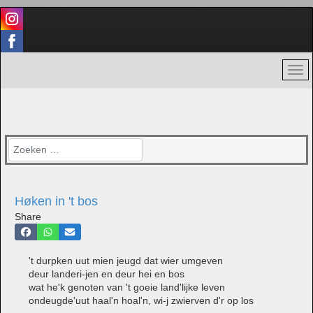
Zoeken
Høken in 't bos
Share
't durpken uut mien jeugd dat wier umgeven
deur landeri-jen en deur hei en bos
wat he'k genoten van 't goeie land'lijke leven
ondeugde'uut haal'n hoal'n, wi-j zwierven d'r op los