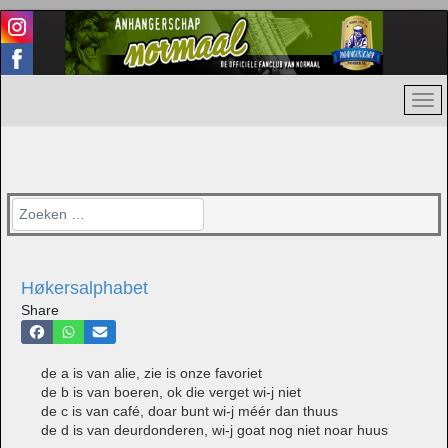
Zoeken
Høkersalphabet
Share
de a is van alie, zie is onze favoriet
de b is van boeren, ok die verget wi-j niet
de c is van café, doar bunt wi-j méér dan thuus
de d is van deurdonderen, wi-j goat nog niet noar huus