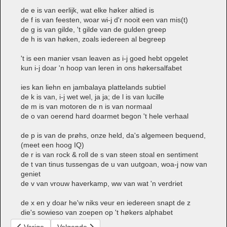
de e is van eerlijk, wat elke høker altied is
de f is van feesten, woar wi-j d'r nooit een van mis(t)
de g is van gilde, 't gilde van de gulden greep
de h is van høken, zoals iedereen al begreep
't is een manier vsan leaven as i-j goed hebt opgelet
kun i-j doar 'n hoop van leren in ons høkersalfabet
ies kan liehn en jambalaya plattelands subtiel
de k is van, i-j wet wel, ja ja; de l is van lucille
de m is van motoren de n is van normaal
de o van oerend hard doarmet begon 't hele verhaal
de p is van de prøhs, onze held, da's algemeen bequend,
(meet een hoog IQ)
de r is van rock & roll de s van steen stoal en sentiment
de t van tinus tussengas de u van uutgoan, woa-j now van
geniet
de v van vrouw haverkamp, ww van wat 'n verdriet
de x en y doar he'w niks veur en iedereen snapt de z
die's sowieso van zoepen op 't høkers alphabet
Vorig artikel: Høkenblues
Volgende artikel: Høkerstfeest
Vorige
Volgende