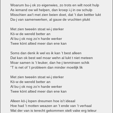
Woarum bu-j ok zo eigenwies, zo trots en wilt nooit hulp
As iemand ow wil helpen, dan kroep i-j in ow schulp
Misschien aw’t met zien beien doet, dat ’t dan bettter lukt
Da-j van samenwerken, al gauw de vruchten plukt
Met zien tweeën stoat wi-j sterker
Kö-w de wereld better an
Al bu-j ok nog zo’n harde werker
Twee könt altied meer dan ene kan
Soms dan denk ik wel es ik kan ’t best alleen
Dat kan ok best wel moar wehn al lukt t niet meteen
Moar samen is ’t leuker, dan he-j tenminsen schik
“T is net of ’t probleem dan minder moeilijk lik
Met zien tweeën stoat wi-j sterker
Kö-w de wereld better an
Al bu-j ok nog zo’n harde werker
Twee könt altied meer dan ene kan
Alleen kö-j lopen dreumen hoe is’t ideaal
Hoe had ’t motten weazen an ’t ende van ’t verhaal
Wat der van is terecht gekommen stelt vake erg teleur