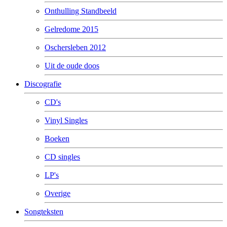
Onthulling Standbeeld
Gelredome 2015
Oschersleben 2012
Uit de oude doos
Discografie
CD's
Vinyl Singles
Boeken
CD singles
LP's
Overige
Songteksten