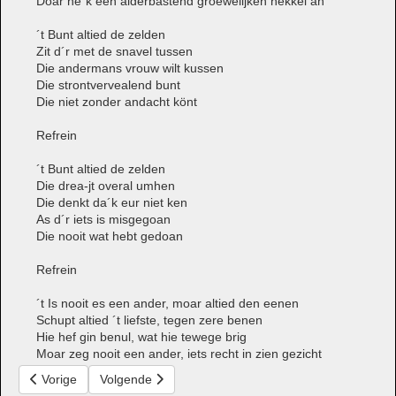
Doar he´k een alderbastend groewelijken hekkel an
´t Bunt altied de zelden
Zit d´r met de snavel tussen
Die andermans vrouw wilt kussen
Die strontvervealend bunt
Die niet zonder andacht könt
Refrein
´t Bunt altied de zelden
Die drea-jt overal umhen
Die denkt da´k eur niet ken
As d´r iets is misgegoan
Die nooit wat hebt gedoan
Refrein
´t Is nooit es een ander, moar altied den eenen
Schupt altied ´t liefste, tegen zere benen
Hie hef gin benul, wat hie tewege brig
Moar zeg nooit een ander, iets recht in zien gezicht
Vorig artikel: Doar geniet ik van
Volgende artikel: Doar maak ik gin probleem van
Vorige
Volgende