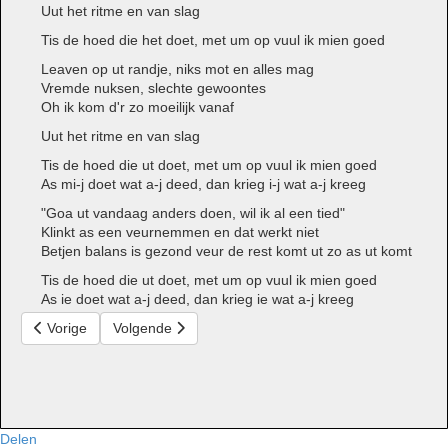
Uut het ritme en van slag
Tis de hoed die het doet, met um op vuul ik mien goed
Leaven op ut randje, niks mot en alles mag
Vremde nuksen, slechte gewoontes
Oh ik kom d'r zo moeilijk vanaf
Uut het ritme en van slag
Tis de hoed die ut doet, met um op vuul ik mien goed
As mi-j doet wat a-j deed, dan krieg i-j wat a-j kreeg
"Goa ut vandaag anders doen, wil ik al een tied"
Klinkt as een veurnemmen en dat werkt niet
Betjen balans is gezond veur de rest komt ut zo as ut komt
Tis de hoed die ut doet, met um op vuul ik mien goed
As ie doet wat a-j deed, dan krieg ie wat a-j kreeg
Vorig artikel: H.A.L.V.U.
Volgende artikel: Half um half
Vorige
Volgende
Delen