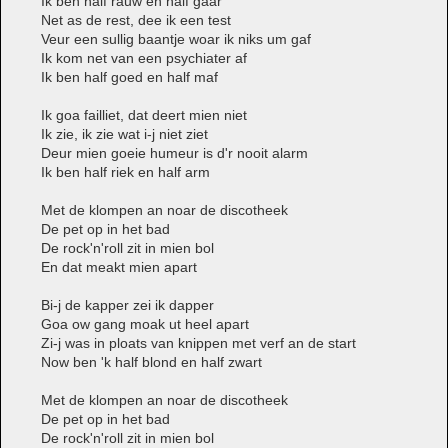
Ik ben half rauw en half gaar
Net as de rest, dee ik een test
Veur een sullig baantje woar ik niks um gaf
Ik kom net van een psychiater af
Ik ben half goed en half maf
Ik goa failliet, dat deert mien niet
Ik zie, ik zie wat i-j niet ziet
Deur mien goeie humeur is d'r nooit alarm
Ik ben half riek en half arm
Met de klompen an noar de discotheek
De pet op in het bad
De rock'n'roll zit in mien bol
En dat meakt mien apart
Bi-j de kapper zei ik dapper
Goa ow gang moak ut heel apart
Zi-j was in ploats van knippen met verf an de start
Now ben 'k half blond en half zwart
Met de klompen an noar de discotheek
De pet op in het bad
De rock'n'roll zit in mien bol