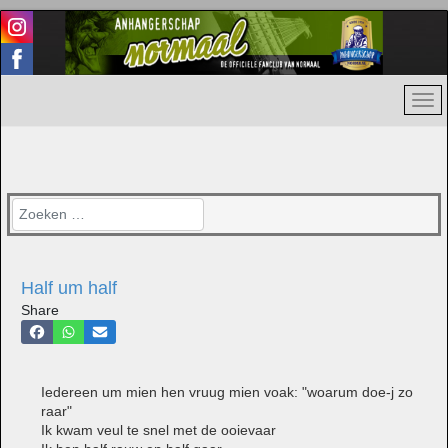
Zoeken
Half um half
Share
Iedereen um mien hen vruug mien voak: "woarum doe-j zo
raar"
Ik kwam veul te snel met de ooievaar